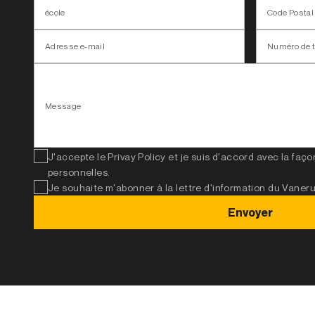
école
Code Postal
Adresse e-mail
Numéro de 
Message
J'accepte le Privay Policy et je suis d'accord avec la fa
personnelles.
Je souhaite m'abonner à la lettre d'information du Vaner