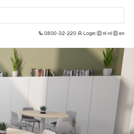
0800-32-220
Login
nl-nl
en