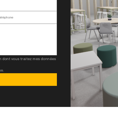
téléphone
çon dont vous traitez mes données
um.