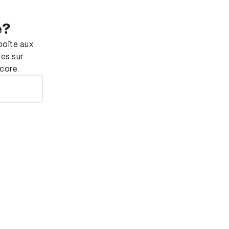
e?
boîte aux
tes sur
ncore.