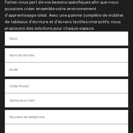
Faites-nous part de vos besoins spécifiques afin que nous
puissions créer ensemble votre environnement
d'apprentissage idéal. Avec une gamme complète de mobilier,
de tableaux d'écriture et d'écrans tactiles interactifs, nous
proposons des solutions pour chaque espace.
Nom
Nom de famille
école
Code Postal
Adresse e-mail
Numéro de téléphone