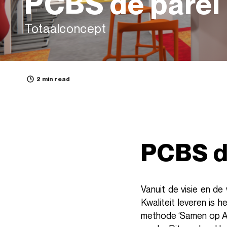
PCBS de parel
Totaalconcept
2 min read
PCBS d
Vanuit de visie en de
Kwaliteit leveren is 
methode ‘Samen op Aa