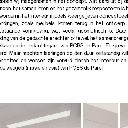
ebben wij meegenomen in het concept, wat aansluit bij
gen, het samen leren en het gezamenlijk respecteren is hi
worden in het interieur middels weergegeven conceptbeel
ndingen, zoals meubels, komen terug in het ontwerp. H
taande vormgeving, wat veelal geometrisch is. Daarna
iding van de gedachte erachter, oftewel: het samenbrenge
elkaar en de gedachtegang van PCBS de Parel. Er zijn wer
d. Maar mochten leerlingen op den duur zelfstandig wille
hoeftes en wensen zijn vervuld binnen het interieur e
e vleugels (missie en visie) van PCBS de Parel.