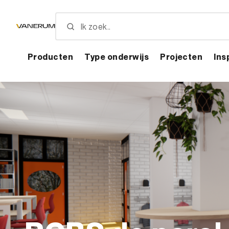
Skip
to
main
content
Producten
Type onderwijs
Projecten
Ins