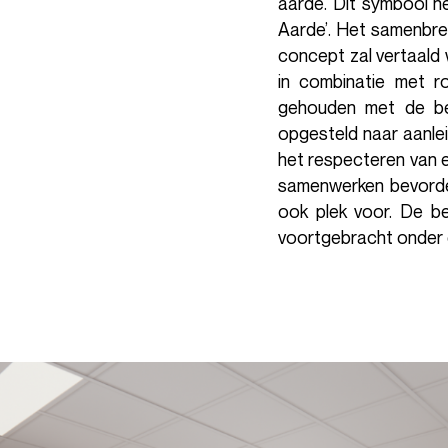
aarde. Dit symbool h
Aarde’. Het samenbren
concept zal vertaald 
in combinatie met ro
gehouden met de bes
opgesteld naar aanle
het respecteren van 
samenwerken bevorder
ook plek voor. De be
voortgebracht onder d