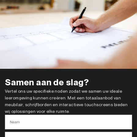
Samen aan de slag?
Vertel ons uw specifieke noden zodat we samen uw ideale
leeromgeving kunnen creëren. Met een totaalaanbod van
meubilair, schrijfborden en interactieve touchscreens bieden
wij oplossingen voor elke ruimte.
Naam