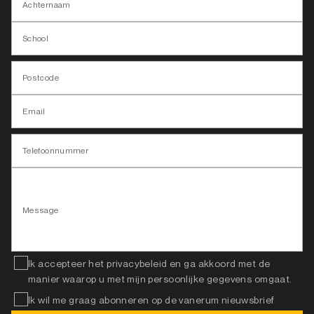
Achternaam
School
Postcode
Email
Telefoonnummer
Message
Ik accepteer het privacybeleid en ga akkoord met de
manier waarop u met mijn persoonlijke gegevens omgaat.
Ik wil me graag abonneren op de vanerum nieuwsbrief